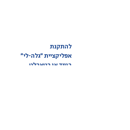
להתקנת
אפליקציית
״גלה-לי״
בנייד או בטאבלט
Download on the
App Store
GET IT ON
Google
Play