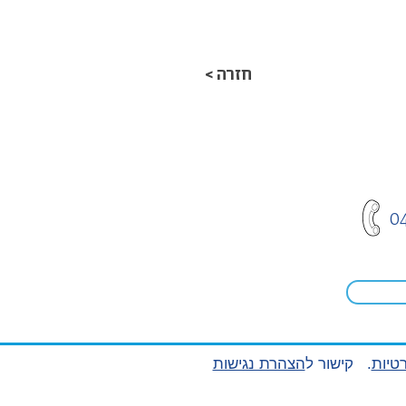
< חזרה
0
טיות
. קישור ל
הצהרת נגישות