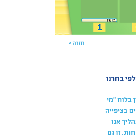
< חזרה
 בלוח "מי
ם בציפייה
ליך אנו
ת. זו גם