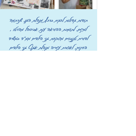
תודות גדולות לחגית ברכץ מנהלת הגן, שנרתמה
למיזם, לתומכת ההוראה ענת אביסהל מהרטו ,
לדורית טננבוים מפקחת גני הילדים ממ"ד במשרד
החינוך, לאפרת עזריה מנהלת אגף גני הילדים
בעיריית אשדוד, לנטע לב מנהל מחלקת התקשוב
בעיריית אשדוד, לבת שבע נבט על שיתוף הפעולה,
המעורבות והתמיכה לאורך כל הדרך,
לד"ר אליזבתה
מורגוליס על הליווי המקצועי והבקרה,
וכמובן לילדי גן כרכום המקסימים - על הסקרנות,
היוזמה, הרצינות,
ההתמדה ובעיקר על תהליך החשיבה המעמיק
והשיתוף בלמידה המשמעותית,
תודה גם להורים על המעורבות ושיתוף הפעולה-