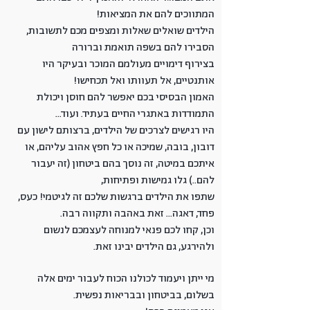
המתווכים להם את המציאות!
הילדים שואלים שאלות ומצפים מכם לתשובות,
הסבירו להם בשפה תואמת וברורה
בצירוף דימויים מעולמם המוכר ובעיקר היו
אותנטיים, אל תעוותו ואל תכחישו!
האמון הבסיסי בכם יאפשר להם חוסן ויכולת
התמודדות באתגרי החיים בעתיד. ועוד...
היו רגישים לצרכים של הילדים, ברצותם לישון עם
דובון, בובה, שמיכה או כל חפץ אהוב עליהם, או
איתכם במיטה, זה נוסך בהם ביטחון (זה יעבור
להם..) גלו גמישות ופתיחות,
שתפו את הילדים ברגשות שלכם זה לגיטמי! כעס,
פחד, דאגה... זאת באהבה ותקווה רבה.
וכן, קחו לכם פנאי למנוחה לעצמכם לנשום
ולהירגע, גם הילדים יבינו זאת.
מי ייתן ויעמוד לכולנו הכוח לעבור ימים אלה
בשלום, בביטחון ובבריאות נפשית.