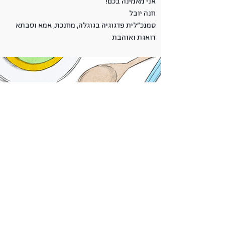
אני מאמינה בכם!
חנה יובל
סמנכ״לית פדגוגיה בגוגלה, מחנכת, אמא וסבתא
דואגת ואוהבת
לתמיכה וסיוע בהפעלת הכלים מהבית,
אנא פנו לצוות גוגלה
בטלפון
04-6363762
שלוחה 1
א'-ה' 09:00-17:00