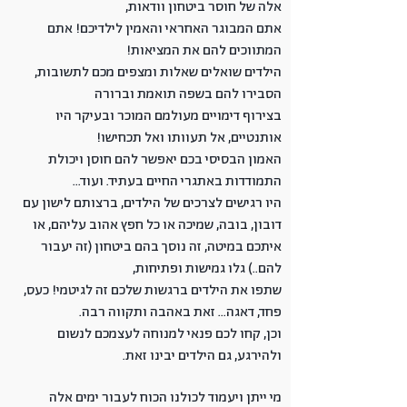
אלה של חוסר ביטחון וודאות,
אתם המבוגר האחראי והאמין לילדיכם!
אתם
המתווכים להם את המציאות!
הילדים שואלים שאלות ומצפים מכם לתשובות,
הסבירו להם בשפה תואמת וברורה
בצירוף דימויים מעולמם המוכר ובעיקר היו
אותנטיים, אל תעוותו ואל תכחישו!
האמון הבסיסי בכם יאפשר להם חוסן ויכולת
התמודדות באתגרי החיים בעתיד. ועוד...
היו רגישים לצרכים של הילדים, ברצותם לישון עם
דובון, בובה, שמיכה או כל חפץ אהוב עליהם, או
איתכם במיטה, זה נוסך בהם ביטחון (זה יעבור
להם..) גלו גמישות ופתיחות,
שתפו את הילדים ברגשות שלכם זה לגיטמי! כעס,
פחד, דאגה... זאת באהבה ותקווה רבה.
וכן, קחו לכם פנאי למנוחה לעצמכם לנשום
ולהירגע, גם הילדים יבינו זאת.
מי ייתן ויעמוד לכולנו הכוח לעבור ימים אלה