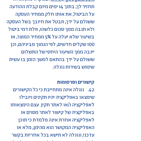
תחזיר לך, בתוך 14 ימים מיום קבלת ההודעה
על הביטול, את אותו חלק ממחיר העסקה
ששולם על ידך, תבטל את חיובך בשל העסקה
ולא תגבה ממך סכום כלשהו, זולת דמי ביטול
בשיעור שלא יעלה על 5% ממחיר המוצר, או
100 שקלים חדשים, לפי הנמוך מביניהם, וכן
ייגבה ממך השיעור היחסי של התשלום
ששולם על ידך בהתאם למשך הזמן בו עשית
שימוש בשירות גוגלה.
קישורים ופרסומות
42. גוגלה אינה מתחייבת כי כל הקישורים
שימצאו באפליקציה יהיו תקינים ויובילו
לאפליקציה ו/או לאתר תקין. עצם הימצאותו
באפליקציה של קישור לאתר מסוים או
לאפליקציה אחרת אינה מלמדת כי תוכן
האפליקציה המקושר הוא מהימן, מלא או
עדכני, וגוגלה לא תישא בכל אחריות בקשר