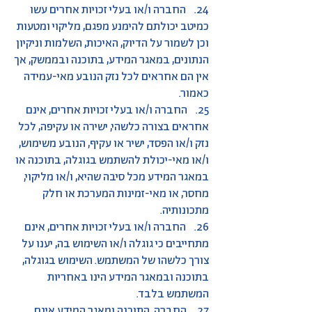
24. החברה ו/או בעלי זכויות אחרים עשו
כמיטב יכולתם להימנע מפגם, מליקוי ומטעות
וכן לשמור על הדיוק, האיכות, השלמות וניקיון
הנתונים, במאגר המידע, בתוכנה ובממשק, אך
אין הם אחראים לכל נזק הנובע מאי-עמידה
כאמור.
25. החברה ו/או בעלי זכויות אחרים, אינם
אחראים בצורה כלשהי, ישירה או עקיפה, לכל
נזק ו/או הפסד, ישיר או עקיף, הנובע משימוש,
ו/או מאי-יכולת להשתמש בגוגלה, בתוכנה או
במאגר המידע מכל סיבה שהיא, ו/או מליקוי,
מחסר, או מאי-זמינות המערכת או חלק
מתכונותיה.
26. החברה ו/או בעלי זכויות אחרים, אינם
מתחייבים כי גוגלה ו/או השימוש בה, יענו על
צורך כלשהו של המשתמש. השימוש בגוגלה,
בתוכנה ובמאגר המידע הינו באחריות
המשתמש בלבד.
27. החברה, התוכנה ומאגר המידע אינם