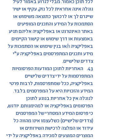
לכל תוכן כאמור. מבלי לגרוע באמור לעיל
גוגלה אינה אחראית לכל נזק, עקיף או ישיר
שייגרם לך או לרכושך כתוצאה משימוש או
הסתמכות על המידע והתכנים המופיעים
באתר האינטרנט או באפליקציה אליהם תגיע
באמצעות או דרך שימוש או קישור הקיימים
באפליקציה ו/או בגין שימוש או הסתמכות על
מידע ותכנים המתפרסמים באפליקציה ע"י
צדדים שלישיים.
43. האחריות לתוכן המודעות הפרסומיות
המתפרסמות על ידי צדדים שלישיים
באפליקציה, ככל שמתפרסמות, לרבות פרטי
המידע והזכויות היא על המפרסמים בלבד.
לגוגלה אין כל אחריות בנוגע לתוכן
הפרסומים באפליקציה או למהימנותם. יודגש,
כי פרסום המידע המסחרי של המפרסמים
(צדדים שלישיים) כשלעצמו אינו מהווה כל
עידוד או המלצה לרכישת השירותים או
המוצרים המוצעים למכירה באפליקציה על ידי