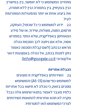
מתחייב המשתמש כי לא יאפשר, בין במישרין
ובין בעקיפין, בין בתמורה ובין ללא תמורה,
את ביצוע אחת או יותר מהפעולות המפורטות
לעיל.
22. ידוע למשתמש כי כל שכפול, העתקה,
פרסום, הפצה, משלוח, שידור, או של מידע
המאוחסן באפליקציה, שלא הותר במפורש
אסור, אלא אם ניתנה לכך הסכמת גוגלה
מראש ובכתב (לשם קבלת הסכמה כאמור
ניתן לפנות בכתב, אל גוגלה באמצעות דואר
אלקטרוני:
info@googale.co.il
).
הגבלת אחריות
23. השירותים באפליקציה זו מוצעים
למשתמש כפי שהם (AS-IS) והמשתמש
מסכים בזאת, כי גוגלה לא תישא בכל אחריות
כלפיו מעבר לאמור בתנאי שימוש אלה ובכל
מקרה לא תהא אחראית להתאמת השירותים
לצרכי המשתמש ו/או למטרותיו.