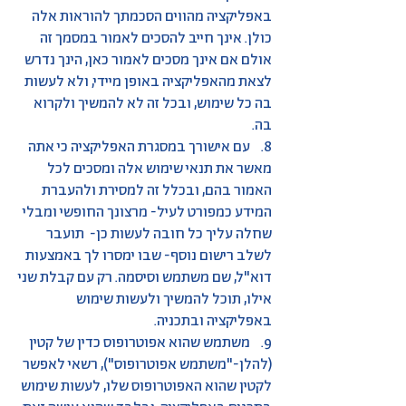
באפליקציה מהווים הסכמתך להוראות אלה
כולן. אינך חייב להסכים לאמור במסמך זה
אולם אם אינך מסכים לאמור כאן, הינך נדרש
לצאת מהאפליקציה באופן מיידי, ולא לעשות
בה כל שימוש, ובכל זה לא להמשיך ולקרוא
בה.
8. עם אישורך במסגרת האפליקציה כי אתה
מאשר את תנאי שימוש אלה ומסכים לכל
האמור בהם, ובכלל זה למסירת ולהעברת
המידע כמפורט לעיל- מרצונך החופשי ומבלי
שחלה עליך כל חובה לעשות כן- תועבר
לשלב רישום נוסף- שבו ימסרו לך באמצעות
דוא"ל, שם משתמש וסיסמה. רק עם קבלת שני
אילו, תוכל להמשיך ולעשות שימוש
באפליקציה ובתכניה.
9. משתמש שהוא אפוטרופוס כדין של קטין
(להלן-"משתמש אפוטרופוס"), רשאי לאפשר
לקטין שהוא האפוטרופוס שלו, לעשות שימוש