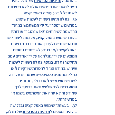
בהתאם ל
מדיניות הפרטיות
של גוגלה. אינך
חייב למסור את הפרטים אולם ללא מסירתם
לא תוכל לבצע עסקה באפליקציה.
36. גוגלה תהיה רשאית לעשות שימוש
בפרטים שיימסרו על ידי המשתמש במועד
ההרשמה לשירותים ו/או שיצטברו אודותיו
בעת השימוש באפליקציה, על מנת ליצור קשר
עם המשתמש ולעדכן אותו בדבר מבצעים
באפליקציה ו/או בנוגע לשירותים נוספים
המוצעים על ידי גוגלה או על ידי אחרים עמם
תתקשר גוגלה. בנוסף, גוגלה רשאית לעשות
שימוש במידע הנ"ל למטרות שיווקיות ו/או
כחלק מנתונים סטטיסטיים שנאגרים על ידה
לשם שימוש אישי ו/או כחלק מנתונים
המועברים לצד שלישי וזאת בכפוף לכך
שמידע זה לא יזהה את המשתמש בשמו או
בפרטי זהותו.
37. בעשותך שימוש באפליקציה ובגלישה
בה הינך מסכים ל
מדיניות הפרטיות
של גוגלה,