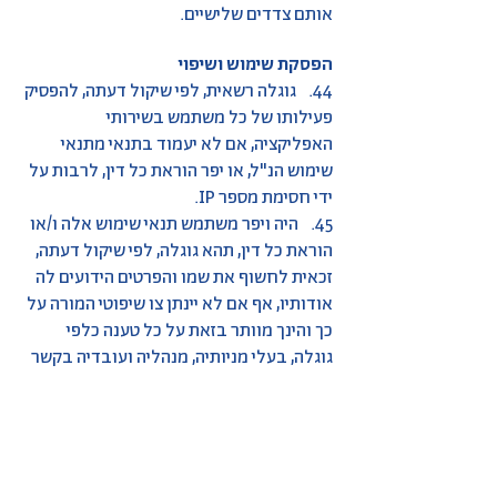
אותם צדדים שלישיים.
הפסקת שימוש ושיפוי
44. גוגלה רשאית, לפי שיקול דעתה, להפסיק
פעילותו של כל משתמש בשירותי
האפליקציה, אם לא יעמוד בתנאי מתנאי
שימוש הנ"ל, או יפר הוראת כל דין, לרבות על
ידי חסימת מספר IP.
45. היה ויפר משתמש תנאי שימוש אלה ו/או
הוראת כל דין, תהא גוגלה, לפי שיקול דעתה,
זכאית לחשוף את שמו והפרטים הידועים לה
אודותיו, אף אם לא יינתן צו שיפוטי המורה על
כך והינך מוותר בזאת על כל טענה כלפי
גוגלה, בעלי מניותיה, מנהליה ועובדיה בקשר
עם חשיפת הפרטים כאמור.
46. אתה תשפה את גוגלה, עובדיה, מנהליה
ונושאי משרה בה, או מי מטעמם, בגין כל נזק,
הפסד, אבדן רווח, תשלום או הוצאה שייגרמו
להם, ובכלל זה שכר טרחת עו"ד והוצאות