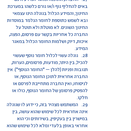
באים להחליף גוף ו/או גורם כלשהו במערכת
החינוך, והמידע הכלול בגוגלה הינו עצמאי
ובא לשמש כתוספת לחומר הנלמד במוסדות
החינוך השונים. לא מוטלת ולא תוטל על
החברה כל אחריות בקשר עם פרסום, הפצה,
איכות, דיוק ושלמות החומר הכלול במאגר
המידע.
28. גוגלה עשוי לכלול חומר נוסף שעשוי
להכיל, בין היתר, מודעות, פרסומים, הערות,
תגובות ופניות (להלן – "החומר הנוסף"). אין
החברה אחראית לתוכן החומר הנוסף, או
לניסוחו, ואין החברה מתחייבת לפרסם או
להפסיק פרסומן של החומר הנוסף, כולו או
חלקו.
29. המשתמש מצהיר בזה, כי ידוע לו שגוגלה
אינה אחראית לכל שימוש שהוא עושה, בין
במישרין בין בעקיפין, בשירותים וכי הוא
אחראי באופן בלעדי ומלא לכל שימוש שהוא