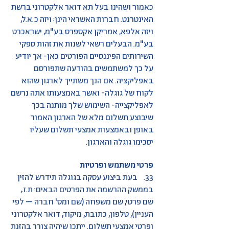
כאמור ושהינו בעל תא דואר אלקטרוני ברשת
האינטרנט. חברות האשראי הינן: ויזה כ.א.ל,
ויזה אלפא, אמריקן אקספרס בע"מ, ישראכרט
בע"מ. הבעלים רשאי לשנות את זהות ספקי
השירותים הפיננסיים הפורטים כאן- אך יודיע
על כך למשתמשים בהודעה שתפורסם
באפליקציה. אם הנך משתייך לארגון שהוא
לקוח של גוגלה- ואשר באמצעותו אתה נרשם
לאפליקצייה- השימוש שלך מותנה בכך
שיבוצע תשלום מלא של הארגון האמור
באופן ובאמצעות אמצעי תשלום שעליו
יסכימו גוגלה והארגון.
פרטי משתמש ופרטיות
33. בעת ביצוע עסקה בגוגלה תידרש להזין
בממשק ההרשמה את הפרטים הבאים: ת.ז.,
שם פרטי, שם משפחה (שם ומס' חברה – לפי
העניין), טלפון, כתובת, מיקוד, דואר אלקטרוני
ופרטי אמצעי תשלום. ייתכן שיהיה צורך בהזנת