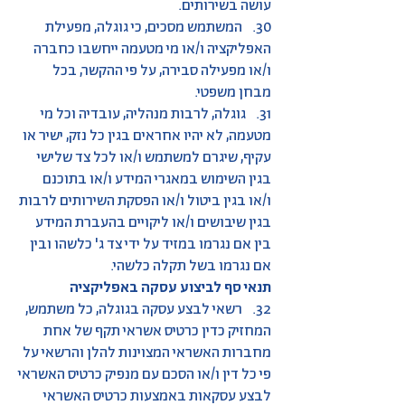
עושה בשירותים.
30. המשתמש מסכים, כי גוגלה, מפעילת
האפליקציה ו/או מי מטעמה ייחשבו כחברה
ו/או מפעילה סבירה, על פי ההקשר, בכל
מבחן משפטי.
31. גוגלה, לרבות מנהליה, עובדיה וכל מי
מטעמה, לא יהיו אחראים בגין כל נזק, ישיר או
עקיף, שיגרם למשתמש ו/או לכל צד שלישי
בגין השימוש במאגרי המידע ו/או בתוכנם
ו/או בגין ביטול ו/או הפסקת השירותים לרבות
בגין שיבושים ו/או ליקויים בהעברת המידע
בין אם נגרמו במזיד על ידי צד ג' כלשהו ובין
אם נגרמו בשל תקלה כלשהי.
תנאי סף לביצוע עסקה באפליקציה
32. רשאי לבצע עסקה בגוגלה, כל משתמש,
המחזיק כדין כרטיס אשראי תקף של אחת
מחברות האשראי המצוינות להלן והרשאי על
פי כל דין ו/או הסכם עם מנפיק כרטיס האשראי
לבצע עסקאות באמצעות כרטיס האשראי