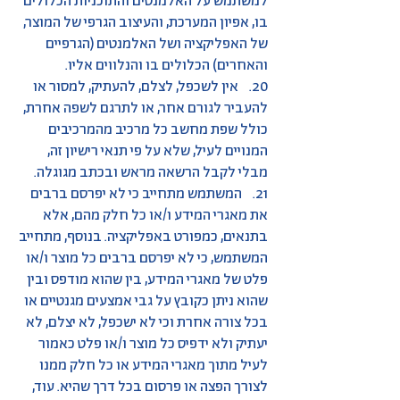
למשתמש על האלמנטים והתוכניות הכלולים
בו, אפיון המערכת, והעיצוב הגרפי של המוצר,
של האפליקציה ושל האלמנטים (הגרפיים
והאחרים) הכלולים בו והנלווים אליו.
20. אין לשכפל, לצלם, להעתיק, למסור או
להעביר לגורם אחר, או לתרגם לשפה אחרת,
כולל שפת מחשב כל מרכיב מהמרכיבים
המנויים לעיל, שלא על פי תנאי רישיון זה,
מבלי לקבל הרשאה מראש ובכתב מגוגלה.
21. המשתמש מתחייב כי לא יפרסם ברבים
את מאגרי המידע ו/או כל חלק מהם, אלא
בתנאים, כמפורט באפליקציה. בנוסף, מתחייב
המשתמש, כי לא יפרסם ברבים כל מוצר ו/או
פלט של מאגרי המידע, בין שהוא מודפס ובין
שהוא ניתן כקובץ על גבי אמצעים מגנטיים או
בכל צורה אחרת וכי לא ישכפל, לא יצלם, לא
יעתיק ולא ידפיס כל מוצר ו/או פלט כאמור
לעיל מתוך מאגרי המידע או כל חלק ממנו
לצורך הפצה או פרסום בכל דרך שהיא. עוד,