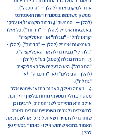
במסגרת המערכות התומכות בה- ממיקום
אחד למיקום אחר (להלן – "התוכנה"),
ממשק משתמש במסגרת רשת האינטרנט
(להלן – "הממשק"), ודיוור מקצועי ו/או עסקי
באמצעות אימייל (להלן – "הדיוור"). כל אילו
יקראו להלן - "גוגלה" או "האפליקציה".
באמצעות אימייל (להלן – "הדיוור"). (להלן -
"גלה-לי" מבית גוגלה או "האפליקציה").
3. חברת גוגלה (2009) בע"מ (להלן-
"החברה"), היא הבעלים של האפליקציה
(להלן-"הבעלים" ו/או "החברה" ו/או
"גוגלה").
4. מעתה ואילך, האמור בתנאי שימוש אלה
מנוסח בחלקו מטעמי נוחות בלשון יחיד זכר,
אולם הוא מתייחס לשני המינים, לרבים וכן
לתאגידים ולגופים משפטיים אחרים בצורה
שווה. גוגלה תהיה רשאית לעדכן או לשנות את
האמור בתנאי שימוש אילו- כאמור בסעיף 50
להלן.