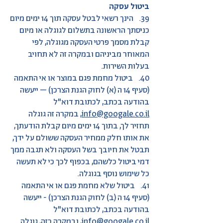
ביטול עסקה
39. הינך רשאי לבטל עסקה תוך 14 ימים מיום
כניסתך הראשונה בתשלום לגוגלה או מיום
קבלת מסמך פרטי העסקה מגוגלה, לפי
המאוחר מביניהם ובמקרה זה לא תחויב
בעלות השירות.
40. ביטול מחמת פגם במוצר או אי התאמה
(סעיף 14 ה (א) לחוק הגנת הצרכן) – ייעשה
בהודעה בכתב, לכתובת דוא"ל
info@googale.co.il
, במקרה זה גוגלה
תחזיר לך, בתוך 14 ימים מיום קבלת הודעתך,
את אותו חלק ממחיר העסקה ששולם על ידך,
תבטל את חיובך בשל העסקה ולא תגבה ממך
דמי ביטול כלשהם, בכפוף לכך כי לא תעשה
כל שימוש נוסף בגוגלה.
41. ביטול שלא מחמת פגם או אי התאמה
(סעיף 14 ה (ב) לחוק הגנת הצרכן) - ייעשה
בהודעה בכתב, לכתובת דוא"ל
info@googale.co.il
, ובמקרה כזה, גוגלה