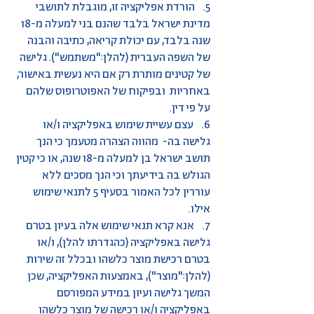
5. הורדת אפליקציה זו, מוגבלת לתושבי
מדינת ישראל בלבד שהנם בני למעלה מ-18
שנה בלבד, עם יכולת קריאה, כתיבה והבנה
של השפה העברית (להלן:"משתמש"). גלישה
של קטינים מותרת רק אם היא נעשית באישור,
באחריות ובפיקוח של האפוטרופוס שלהם
על פי דין.
6. עצם עשיית שימוש באפליקציה ו/או
גלישה בה- מהווה הצהרה מטעמך כי הנך
תושב ישראל בן למעלה מ-18 שנה, או כי קטין
הגולש בה בידיעתך וכי הנך מסכים ללא
עוררין לכל האמור בסעיף 5 לתנאי שימוש
אילו.
7. אנא קרא תנאי שימוש אלה בעיון בטרם
גלישה באפליקציה (כהגדרתו להלן), ו/או
בטרם רכישת מוצר כלשהו ובכלל זה שירות
(להלן:"מוצר"), באמצעות האפליקציה, שכן
המשך גלישה ועיון במידע המפורסם
באפליקציה ו/או רכישה של מוצר כלשהו