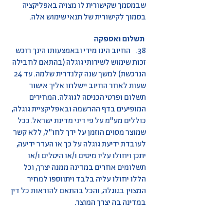
שבמסמך שקישורית לו מצויה באפליקציה
בסמוך לקישורית של תנאי שימוש אלה.
תשלום ואספקה
38. החיוב הינו מידי ובאמצעותו הינך רוכש
זכות שימוש לשירותי גוגלה (בהתאם לחבילה
הנרכשת) למשך שנה קלנדרית שלמה. עד 24
שעות לאחר החיוב יישלחו אליך אישור
תשלום ופרטי הכניסה לגוגלה. המחירים
המופיעים בדף ההרשמה ובאפליקציית גוגלה,
כוללים מע"מ על פי דיני מדינת ישראל. ככל
שמוצר מסוים הוזמן על ידך לחו"ל, ללא קשר
לעובדת ידיעת גוגלה על כך או העדר ידיעה,
יתכן ויחולו עליו מיסים ו/או היטלים ו/או
תשלומים אחרים במדינה ממנה יצרך, וכל
הללו יחולו עליה בלבד ויתווספו למחיר
המצוין בגוגלה, והכל בהתאם להוראות כל דין
במדינה בה יצרך המוצר.