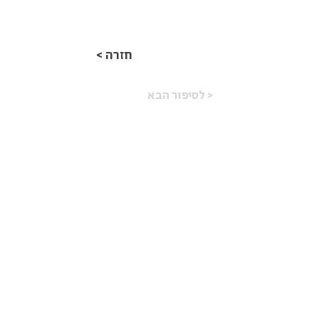
< חזרה
לסיפור הבא >