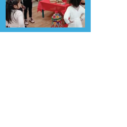
איך משתפים?
כתבו לנו בקצרה על הפעילות 
החווייתית – אם אפשר צרפו 
תמונות של הפעילות ותוצרים.
שם מלא
*
שם הגן
*
מועצה/עירייה
*
כתובת דוא״ל
*