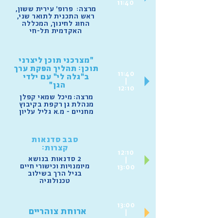
11:40
מרצה: פרופ' עירית ששון,
ראש התכנית לתואר שני,
החוג לחינוך, המכללה
האקדמית תל-חי
"מצרכני תוכן ליצרני
תוכן: תהליך הפקת ערך
11:40
ב"גלה לי" עם ילדי
|
הגן"
12:10
מרצה: מיכל שמאי קפלן
מנהלת גן רקפת בקיבוץ
מחניים - מ.א גליל עליון
סבב סדנאות
קצרות:
12:10
2 סדנאות בנושא
|
מיומנויות וכישורי חיים
13:00
בגיל הרך בשילוב
טכנולוגיה
13:00
ארוחת צוהריים
|