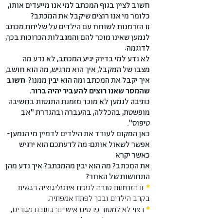
חשוב לציין בגוף המכתב למי אנו מייעדים אותו,
כלומר מי אנו רוצים שיקבל את המכתב?
זו הזדמנות לשוחח עם הילדים על שליחת מכתב
לנמען שאינו מוכר להם והמגבלות הכרוכות בכך,
לדוגמה:
לא נדע למי בדיוק יגיע המכתב, לא נדע מה
מצבו של המקבל, איך הוא מרגיש, מה הוא חושב,
איך יקבל את המכתב ומה הוא יבין ממנו?
חשוב
שהמסר שאנו רוצים להעביר יהיה ברור.
כתיבה לנמען לא מוכר מזמנת התנסות בחשיבה
מופשטת, בהכללה, בהעברה ובהגדרת "אב
טיפוס".
כאן המקום לעודד את הילדים לדמיין מי הנמען-
אפשר לשאול אותם: מה לדעתכם הוא ירגיש
כאשר יקרא
את המכתב? מה הוא יבין מהמכתב? איך נדע מהן
התחושות של האחר?
*
זו הזדמנות טובה לטפח אינטליגנציה רגשית
בקרב הילדים ובכך לפתח אמפתיה.
*
רצוי לא למסור פרטים אישיים: כתובת מגורים,