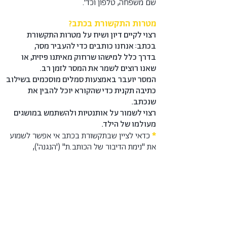
שם משפחה, טלפון וכד'.
מטרות התקשורת בכתב?
רצוי לקיים דיון ושיח על מטרות התקשורת
בכתב: אנחנו כותבים כדי להעביר מסר,
בדרך כלל למישהו שרחוק מאיתנו פיזית, או
שאנו רוצים לשמר את המסר לזמן רב.
המסר יועבר באמצעות סמלים מוסכמים בשילוב
כתיבה תקנית כדי שהקורא יוכל להבין את
שנכתב.
רצוי לשמור על אותנטיות ולהשתמש במושגים
מעולמו של הילד.
*
כדאי לציין שבתקשורת בכתב אי אפשר לשמוע
את "נימת הדיבור של הכותב.ת" ('הנגנה'),
או להסיק איזה רגש או מצב רוח ליוו את
הכתוב, אלא אם כן נאמר במפורש.
במסרים כתובים גם לא ניתן לקרוא את "שפת
הגוף של הכותבים"...
*
ניתן להיעזר במבוגר לפי הצורך.
*
ייתכן שלנמען לא תהיה אפשרות להשיב
לכותב.ים.